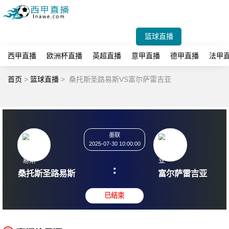
首页
西甲直播
足球直播
篮球直播
新闻
西甲直播
欧洲杯直播
英超直播
意甲直播
德甲直播
法甲
首页
>
篮球直播
>
桑托斯圣路易斯VS富尔萨雷吉亚
墨联
2025-07-30 10:00:00
:
桑托斯圣路易斯
富尔萨