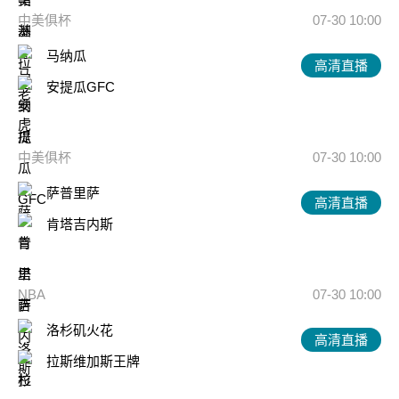
中美俱杯
07-30 10:00
马纳瓜
高清直播
安提瓜GFC
中美俱杯
07-30 10:00
萨普里萨
高清直播
肯塔吉内斯
NBA
07-30 10:00
洛杉矶火花
高清直播
拉斯维加斯王牌