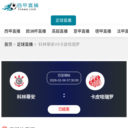
首页
西甲直播
足球直播
篮球直播
新闻
西甲直播
欧洲杯直播
英超直播
意甲直播
德甲直播
法甲
首页
>
足球直播
>
科林蒂安VS卡皮哇瑞罗
巴圣锦标
2026-02-06 07:30:00
:
科林蒂安
卡皮哇