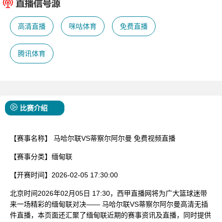
已结束
高清直播
咪咕体育
免费直播
腾讯体育
比赛介绍
【赛事名称】
马哈尔联VS蒂察尔阿尔曼 免费视频直播
【赛事分类】
缅甸联
【开赛时间】
2026-02-05 17:30:00
北京时间2026年02月05日 17:30，西甲直播网将为广大篮球迷带
来一场精彩的缅甸联对决—— 马哈尔联VS蒂察尔阿尔曼高清无插
件直播，本页面还汇聚了缅甸联近期的赛事资讯及直播，同时提供