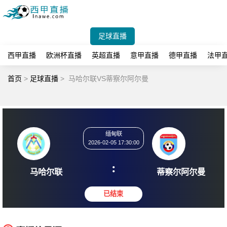
首页
西甲直播
足球直播
篮球直播
新闻
西甲直播
欧洲杯直播
英超直播
意甲直播
德甲直播
法甲
首页
>
足球直播
>
马哈尔联VS蒂察尔阿尔曼
缅甸联
2026-02-05 17:30:00
:
马哈尔联
蒂察尔