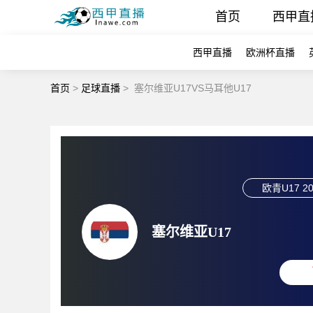
首页
西甲直
西甲直播
欧洲杯直播
首页
>
足球直播
>
塞尔维亚U17VS马耳他U17
欧青U17
20
塞尔维亚U17