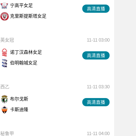
宁高平女足
高清直播
克里斯提斯塔女足
英女冠
11-11 03:00
诺丁汉森林女足
高清直播
伯明翰城女足
西乙
11-11 03:30
布尔戈斯
高清直播
卡斯迪隆
秘鲁甲
11-11 04:00