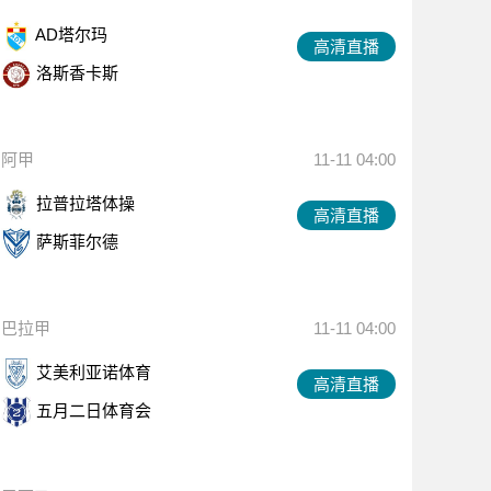
AD塔尔玛
高清直播
洛斯香卡斯
阿甲
11-11 04:00
拉普拉塔体操
高清直播
萨斯菲尔德
巴拉甲
11-11 04:00
艾美利亚诺体育
高清直播
五月二日体育会